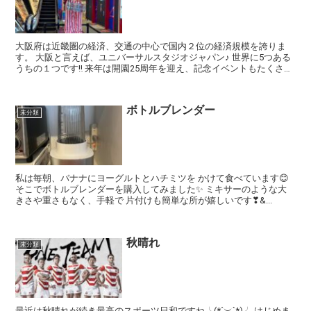
大阪府は近畿圏の経済、交通の中心で国内２位の経済規模を誇りま
す。 大阪と言えば、ユニバーサルスタジオジャパン♪ 世界に5つある
うちの１つです‼️ 来年は開園25周年を迎え、記念イベントもたくさん
予定され...
ボトルブレンダー
未分類
私は毎朝、バナナにヨーグルトとハチミツを かけて食べています😊
そこでボトルブレンダーを購入してみました✨ ミキサーのような大
きさや重さもなく、手軽で 片付けも簡単な所が嬉しいです❣&...
秋晴れ
未分類
最近は秋晴れが続き最高のスポーツ日和ですね╰(*´︶`*)╯ はじめま