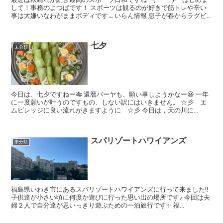
して！事務のよつばです！ スポーツは観るのが好きで筋トレや辛い
事は大嫌いなわがままボディです←いらん情報 息子が春からラグビ
ーを始め、毎週末グランド...
七夕
未分類
今日は、七夕ですねー🎋 還暦バーヤも、願い事しようかなー😃 一年
に一度願いが叶うのですもの、しない訳にはいきません。 ☆彡 エ
ムビレッジに良い流れがきますように ☆彡 今日は，天の川に...
スパリゾートハワイアンズ
未分類
福島県いわき市にあるスパリゾートハワイアンズに行って来ました‼️
子供達が小さい頃に何度か遊びに行った思い出の場所です♪ 今回は夫
婦２人で自分達が思いっきり遊ぶための一泊旅行です✨ 福...