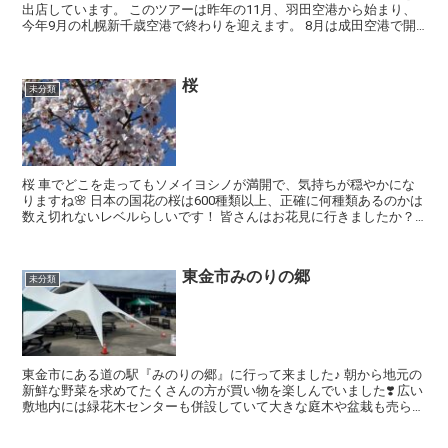
出店しています。 このツアーは昨年の11月、羽田空港から始まり、
今年9月の札幌新千歳空港で終わりを迎えます。 8月は成田空港で開
催されたので行って来ました❣&#...
桜
未分類
桜 車でどこを走ってもソメイヨシノが満開で、気持ちが穏やかにな
りますね🌸 日本の国花の桜は600種類以上、正確に何種類あるのかは
数え切れないレベルらしいです！ 皆さんはお花見に行きましたか？
先日、私も桜の木...
東金市みのりの郷
未分類
東金市にある道の駅『みのりの郷』に行って来ました♪ 朝から地元の
新鮮な野菜を求めてたくさんの方が買い物を楽しんでいました❣️ 広い
敷地内には緑花木センターも併設していて大きな庭木や盆栽も売られ
ていて、盆栽初心...