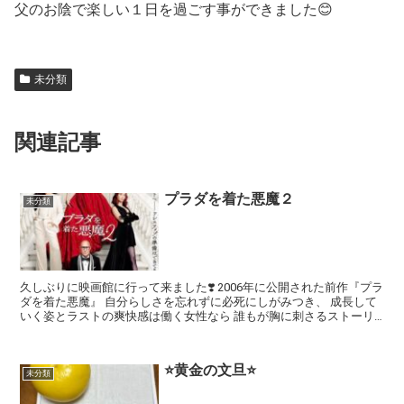
父のお陰で楽しい１日を過ごす事ができました😊
未分類
関連記事
プラダを着た悪魔２
未分類
久しぶりに映画館に行って来ました❣️ 2006年に公開された前作『プラ
ダを着た悪魔』 自分らしさを忘れずに必死にしがみつき、 成長して
いく姿とラストの爽快感は働く女性なら 誰もが胸に刺さるストーリ
ーで...
⭐️黄金の文旦⭐️
未分類