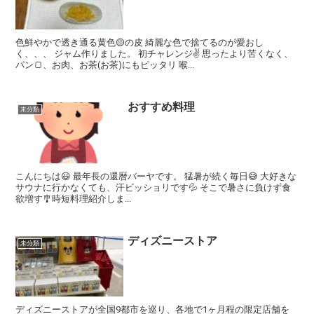
色鮮やかで透き通る黄色🟡の皮 綺麗な色で捨てるのが愛おし
く、、、 ジャム作りました。 初チャレンジ✌️ 思ったより苦くなく、
パン🍞、お肉、お茶(お茶)にもピッタリ 喉...
おすすめ料理
未分類
こんにちは😃 最年長の還暦バーヤです。 猛暑が続く毎日😅 大好きな
サウナに行かなくても、汗ビッショリです💦 そこで暑さに負けず食
欲増す🎐時短料理紹介しま...
ディズニーストア
未分類
ディズニーストアが全国9都市を巡り、各地で1ヶ月程の限定店舗を